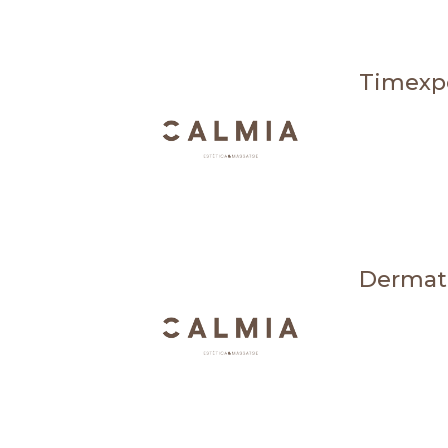
Timexp
Dermate