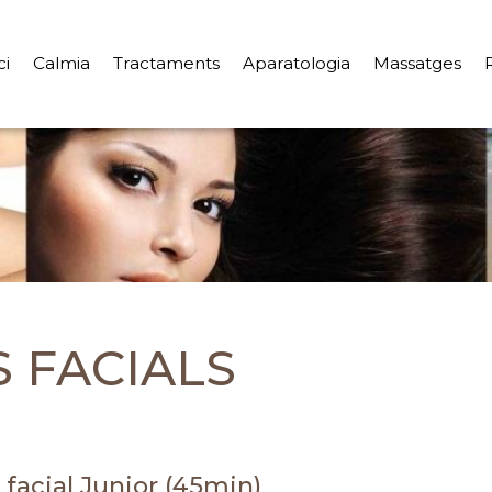
ci
Calmia
Tractaments
Aparatologia
Massatges
 FACIALS
 facial Junior (45min)