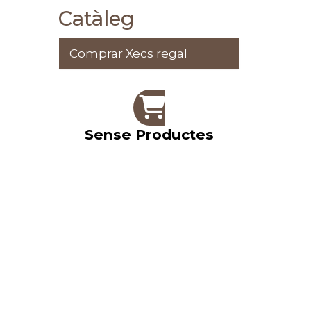
Catàleg
Comprar Xecs regal
Sense Productes