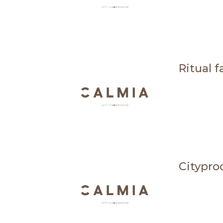
Ritual fa
Cityproo