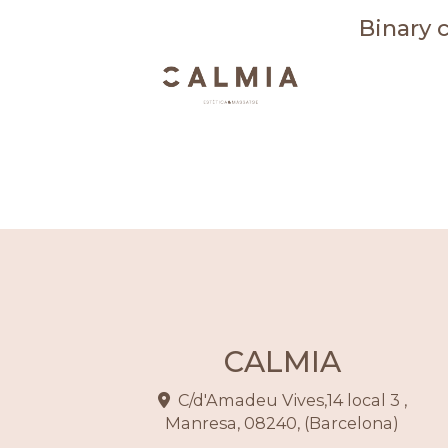
Binary c
CALMIA
C/d'Amadeu Vives,14 local 3 ,
Manresa
,
08240
,
(Barcelona)