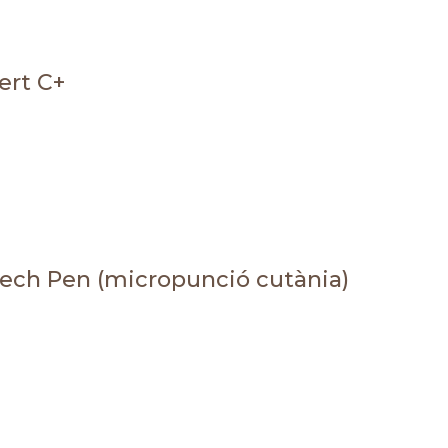
ert C+
ch Pen (micropunció cutània)