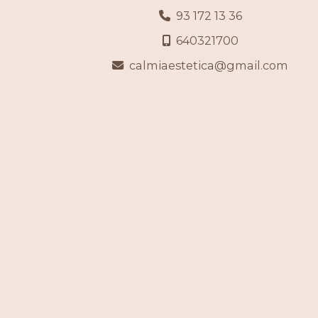
93 172 13 36
640321700
calmiaestetica
gmail.com