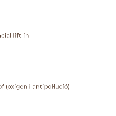
cial lift-in
f (oxigen i antipol·lució)