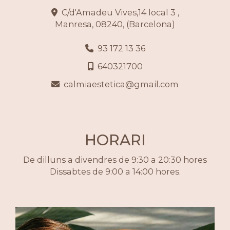
C/d'Amadeu Vives,14 local 3 ,
Manresa
,
08240
,
(Barcelona)
93 172 13 36
640321700
calmiaestetica
gmail.com
HORARI
De dilluns a divendres de 9:30 a 20:30 hores
Dissabtes de 9:00 a 14:00 hores.