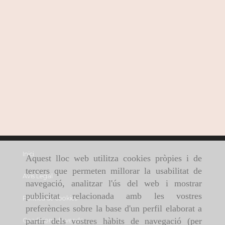
Inici
Aquest lloc web utilitza cookies pròpies i de
tercers que permeten millorar la usabilitat de
Avís Legal
navegació, analitzar l'ús del web i mostrar
publicitat relacionada amb les vostres
Política de cookies
preferències sobre la base d'un perfil elaborat a
partir dels vostres hàbits de navegació (per
Condicions de venda