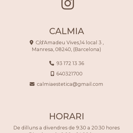
CALMIA
C/d'Amadeu Vives,14 local 3 ,
Manresa
,
08240
,
(Barcelona)
93 172 13 36
640321700
calmiaestetica
gmail.com
HORARI
De dilluns a divendres de 9:30 a 20:30 hores