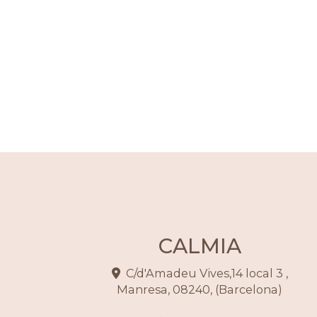
CALMIA
C/d'Amadeu Vives,14 local 3 ,
Manresa
,
08240
,
(Barcelona)