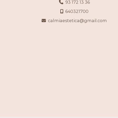
93 172 13 36
640321700
calmiaestetica
gmail.com